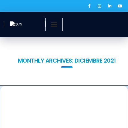
Inicio
¿Quiénes somos?
MONTHLY ARCHIVES:
DICIEMBRE 2021
Servicios
Ofertas laborales
QCS Digital
Prensa
BOLSA DE EMPLEO