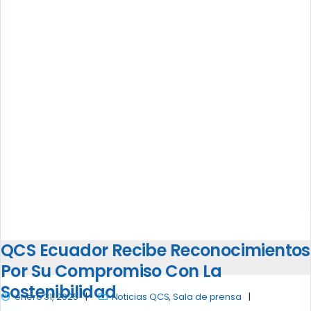
QCS Ecuador Recibe Reconocimientos
Por Su Compromiso Con La
Sostenibilidad
enero 31, 2025
Noticias QCS
,
Sala de prensa