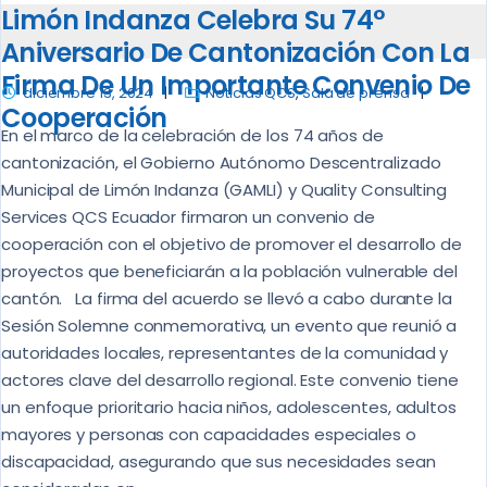
Limón Indanza Celebra Su 74°
Aniversario De Cantonización Con La
Firma De Un Importante Convenio De
diciembre 13, 2024
Noticias QCS
,
Sala de prensa
Cooperación
En el marco de la celebración de los 74 años de
cantonización, el Gobierno Autónomo Descentralizado
Municipal de Limón Indanza (GAMLI) y Quality Consulting
Services QCS Ecuador firmaron un convenio de
cooperación con el objetivo de promover el desarrollo de
proyectos que beneficiarán a la población vulnerable del
cantón. La firma del acuerdo se llevó a cabo durante la
Sesión Solemne conmemorativa, un evento que reunió a
autoridades locales, representantes de la comunidad y
actores clave del desarrollo regional. Este convenio tiene
un enfoque prioritario hacia niños, adolescentes, adultos
mayores y personas con capacidades especiales o
discapacidad, asegurando que sus necesidades sean