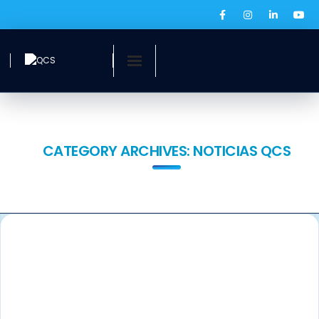
Inicio
¿Quiénes somos?
CATEGORY ARCHIVES:
NOTICIAS QCS
Servicios
Ofertas laborales
QCS Digital
Prensa
BOLSA DE EMPLEO