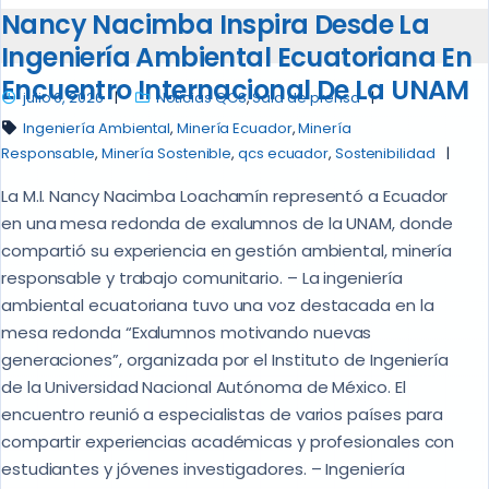
Nancy Nacimba Inspira Desde La
Ingeniería Ambiental Ecuatoriana En
Encuentro Internacional De La UNAM
julio 6, 2026
Noticias QCS
,
Sala de prensa
Ingeniería Ambiental
,
Minería Ecuador
,
Minería
Responsable
,
Minería Sostenible
,
qcs ecuador
,
Sostenibilidad
La M.I. Nancy Nacimba Loachamín representó a Ecuador
en una mesa redonda de exalumnos de la UNAM, donde
compartió su experiencia en gestión ambiental, minería
responsable y trabajo comunitario. – La ingeniería
ambiental ecuatoriana tuvo una voz destacada en la
mesa redonda “Exalumnos motivando nuevas
generaciones”, organizada por el Instituto de Ingeniería
de la Universidad Nacional Autónoma de México. El
encuentro reunió a especialistas de varios países para
compartir experiencias académicas y profesionales con
estudiantes y jóvenes investigadores. – Ingeniería