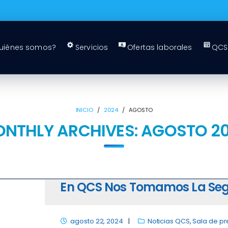
uiénes somos?
Servicios
Ofertas laborales
QCS 
INICIO
/
2024
/
AGOSTO
NTHLY ARCHIVES:
AGOSTO 2
En QCS Nos Tomamos La Seg
agosto 22, 2024
Noticias QCS
,
Sala de p