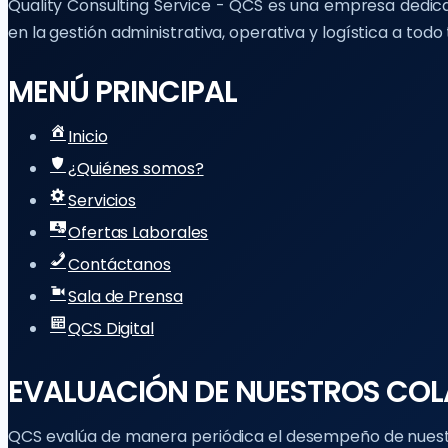
Quality Consulting Service - QCS es una empresa dedicad
en la gestión administrativa, operativa y logística a tod
MENÚ PRINCIPAL
Inicio
¿Quiénes somos?
Servicios
Ofertas Laborales
Contáctanos
Sala de Prensa
QCS Digital
EVALUACIÓN DE NUESTROS CO
QCS evalúa de manera periódica el desempeño de nuestr