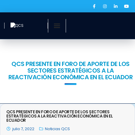
Inicio
¿Quiénes somos?
QCS PRESENTE EN FORO DE APORTE DE LOS
SECTORES ESTRATÉGICOS A LA
Servicios
REACTIVACIÓN ECONÓMICA EN EL ECUADOR
Ofertas laborales
QCS Digital
QCS PRESENTE EN FORO DE APORTE DE LOS SECTORES
Prensa
ESTRATÉGICOS A LA REACTIVACIÓN ECONÓMICA EN EL
ECUADOR
julio 7, 2022
BOLSA DE EMPLEO
Noticias QCS