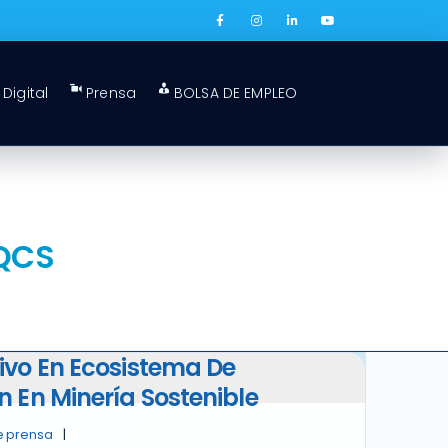
Digital
Prensa
BOLSA DE EMPLEO
QCS
ivo En Ecosistema De
 En Minería Sostenible
e prensa