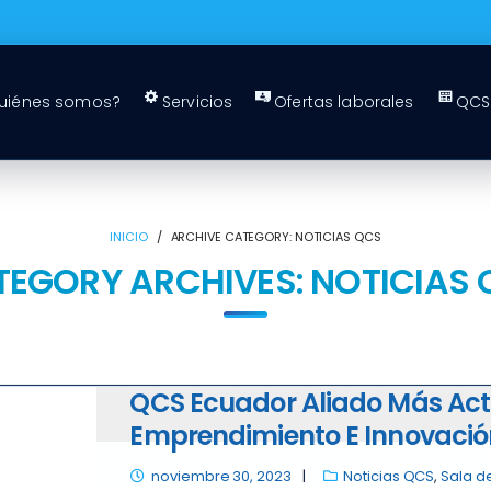
uiénes somos?
Servicios
Ofertas laborales
QCS 
INICIO
/
ARCHIVE CATEGORY:
NOTICIAS QCS
TEGORY ARCHIVES:
NOTICIAS 
QCS Ecuador Aliado Más Act
Emprendimiento E Innovación
noviembre 30, 2023
Noticias QCS
,
Sala d