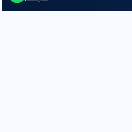
EVALUACIÓN DE NUESTROS CO
QCS evalúa de manera periódica el desempeño de nuestr
CONTÁCTANOS
Inglaterra N31-227 y Mariana de Jesús.
Quito – Ecuador.
+593 2 601 0483
operaciones@qcs.com.ec
© 2023 Todos los Derechos Reservados |
Quality Consul