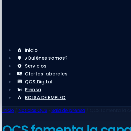
Inicio
¿Quiénes somos?
Servicios
Ofertas laborales
QCS Digital
Prensa
BOLSA DE EMPLEO
Inicio
/
Noticias QCS
•
Sala de prensa
/
QCS fomenta la c
QCS fomenta la capa