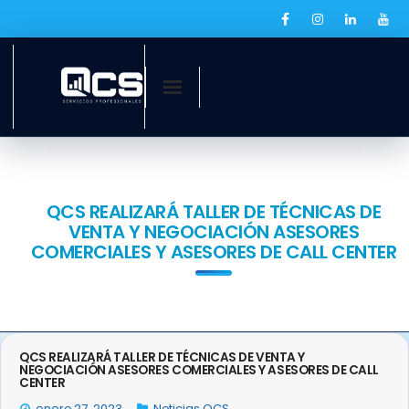
Inicio
¿Quiénes somos?
QCS REALIZARÁ TALLER DE TÉCNICAS DE
VENTA Y NEGOCIACIÓN ASESORES
Servicios
COMERCIALES Y ASESORES DE CALL CENTER
Ofertas laborales
QCS Digital
QCS REALIZARÁ TALLER DE TÉCNICAS DE VENTA Y
Prensa
NEGOCIACIÓN ASESORES COMERCIALES Y ASESORES DE CALL
CENTER
enero 27, 2023
Noticias QCS