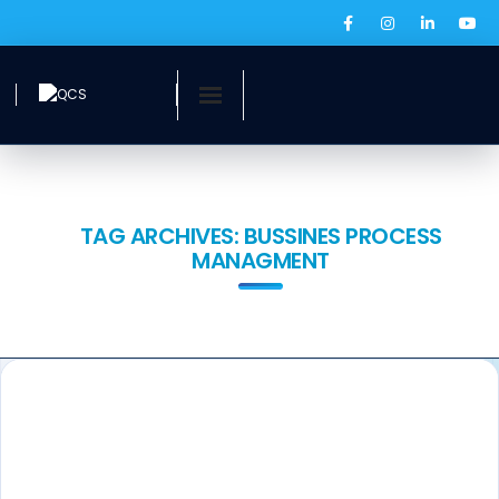
Inicio
¿Quiénes somos?
TAG ARCHIVES:
BUSSINES PROCESS
MANAGMENT
Servicios
Ofertas laborales
QCS Digital
Prensa
BOLSA DE EMPLEO