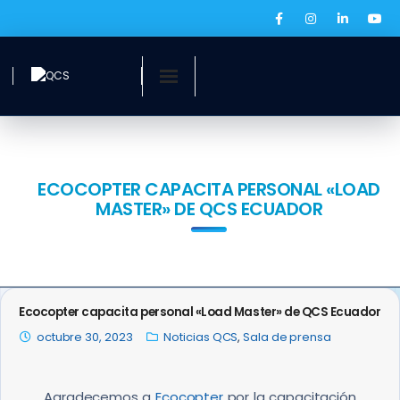
Inicio
¿Quiénes somos?
ECOCOPTER CAPACITA PERSONAL «LOAD
MASTER» DE QCS ECUADOR
Servicios
Ofertas laborales
QCS Digital
Ecocopter capacita personal «Load Master» de QCS Ecuador
octubre 30, 2023
Noticias QCS
,
Sala de prensa
Prensa
BOLSA DE EMPLEO
Agradecemos a
Ecocopter
por la capacitación