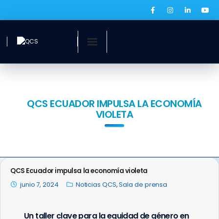
Inicio
¿Quiénes somos?
QCS ECUADOR IMPULSA LA ECONOMÍA
VIOLETA
Servicios
Ofertas laborales
QCS Digital
QCS Ecuador impulsa la economía violeta
junio 7, 2024
Noticias QCS
,
Sala de prensa
Prensa
BOLSA DE EMPLEO
Un taller clave para la equidad de género en