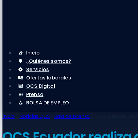
Inicio
¿Quiénes somos?
Servicios
Ofertas laborales
QCS Digital
Prensa
BOLSA DE EMPLEO
Inicio
/
Noticias QCS
•
Sala de prensa
/
QCS Ecuador reali
QCS Ecuador realiza 