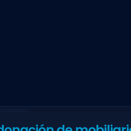
za donación …
donación de mobiliar