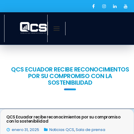
Inicio
¿Quiénes somos?
QCS ECUADOR RECIBE RECONOCIMIENTOS
POR SU COMPROMISO CON LA
Servicios
SOSTENIBILIDAD
Ofertas laborales
QCS Digital
QCS Ecuador recibe reconocimientos por su compromiso
Prensa
con la sostenibilidad
enero 31, 2025
Noticias QCS
,
Sala de prensa