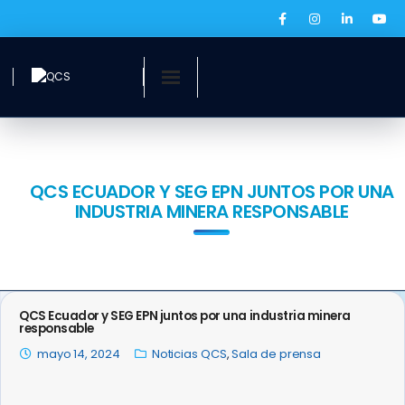
Inicio
¿Quiénes somos?
QCS ECUADOR Y SEG EPN JUNTOS POR UNA
INDUSTRIA MINERA RESPONSABLE
Servicios
Ofertas laborales
QCS Digital
QCS Ecuador y SEG EPN juntos por una industria minera
responsable
Prensa
mayo 14, 2024
Noticias QCS
,
Sala de prensa
BOLSA DE EMPLEO