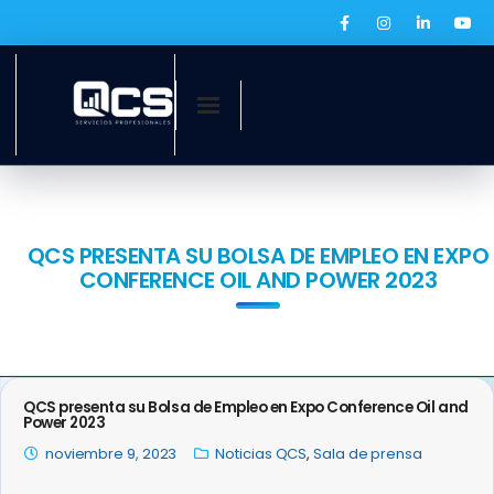
Inicio
¿Quiénes somos?
QCS PRESENTA SU BOLSA DE EMPLEO EN EXPO
CONFERENCE OIL AND POWER 2023
Servicios
Ofertas laborales
QCS Digital
QCS presenta su Bolsa de Empleo en Expo Conference Oil and
Power 2023
Prensa
noviembre 9, 2023
Noticias QCS
,
Sala de prensa