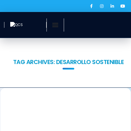
Inicio
¿Quiénes somos?
TAG ARCHIVES:
DESARROLLO SOSTENIBLE
Servicios
Ofertas laborales
QCS Digital
Prensa
BOLSA DE EMPLEO