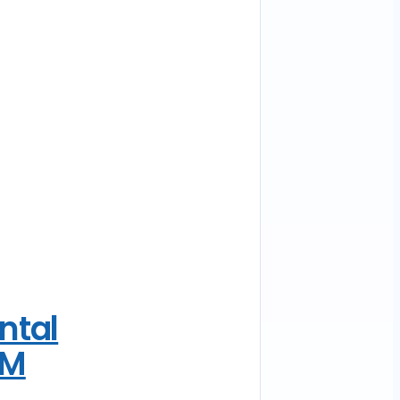
ntal
AM