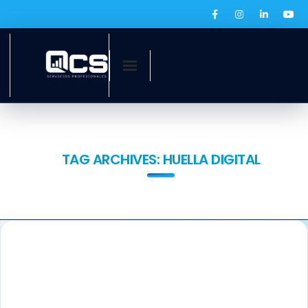
Inicio
¿Quiénes somos?
TAG ARCHIVES:
HUELLA DIGITAL
Servicios
Ofertas laborales
QCS Digital
Prensa