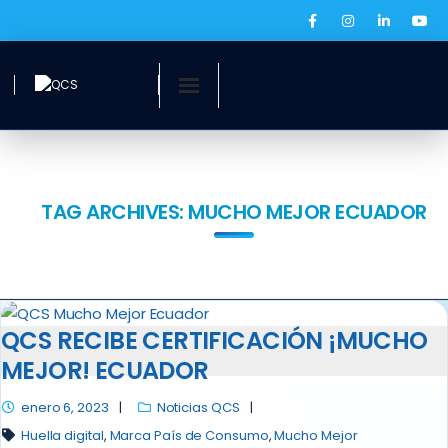
Inicio
¿Quiénes somos?
TAG ARCHIVES:
MUCHO MEJOR ECUADOR
Servicios
Ofertas laborales
QCS RECIBE CERTIFICACIÓN ¡MUCHO
QCS Digital
MEJOR! ECUADOR
Prensa
enero 6, 2023
Noticias QCS
BOLSA DE EMPLEO
Huella digital
,
Marca País de Consumo
,
Mucho Mejor