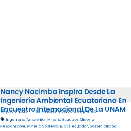
Nancy Nacimba Inspira Desde La
Ingeniería Ambiental Ecuatoriana En
Encuentro Internacional De La UNAM
julio 6, 2026
Noticias QCS
,
Sala de prensa
Ingeniería Ambiental
,
Minería Ecuador
,
Minería
Responsable
,
Minería Sostenible
,
qcs ecuador
,
Sostenibilidad