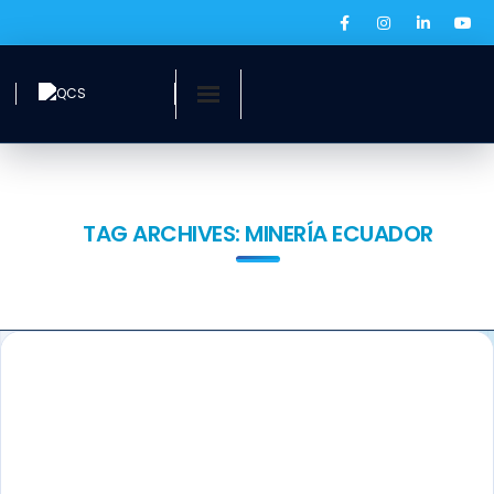
Inicio
¿Quiénes somos?
TAG ARCHIVES:
MINERÍA ECUADOR
Servicios
Ofertas laborales
QCS Digital
Prensa
BOLSA DE EMPLEO