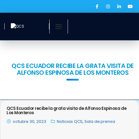
Inicio
¿Quiénes somos?
QCS ECUADOR RECIBE LA GRATA VISITA DE
ALFONSO ESPINOSA DE LOS MONTEROS
Servicios
Ofertas laborales
QCS Digital
QCS Ecuador recibe la grata visita de Alfonso Espinosa de
Los Monteros
Prensa
octubre 30, 2023
Noticias QCS
,
Sala de prensa
BOLSA DE EMPLEO