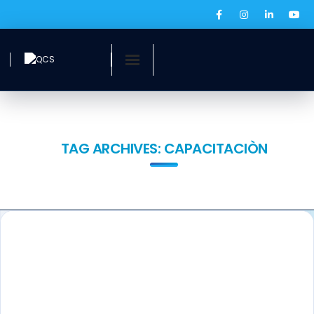
Inicio
¿Quiénes somos?
TAG ARCHIVES:
CAPACITACIÒN
Servicios
Ofertas laborales
QCS Digital
Prensa
BOLSA DE EMPLEO