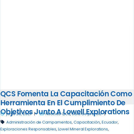
QCS Fomenta La Capacitación Como
Herramienta En El Cumplimiento De
Objetivos Junto A Lowell Explorations
junio 28, 2021
Noticias QCS
,
Sala de prensa
Administración de Campamentos
,
Capacitaciòn
,
Ecuador
,
Exploraciones Responsables
,
Lowel Mineral Explorations
,