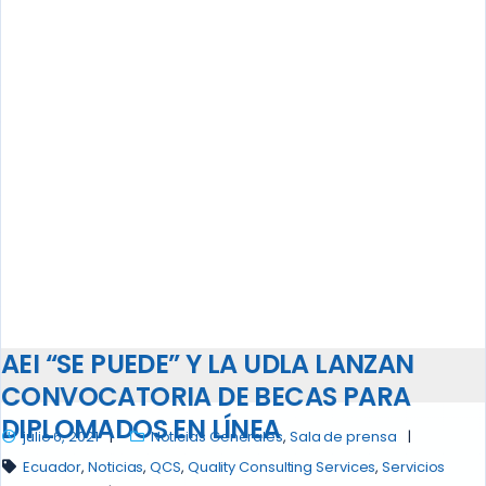
AEI “SE PUEDE” Y LA UDLA LANZAN
CONVOCATORIA DE BECAS PARA
DIPLOMADOS EN LÍNEA
julio 6, 2021
Noticias Generales
,
Sala de prensa
Ecuador
,
Noticias
,
QCS
,
Quality Consulting Services
,
Servicios