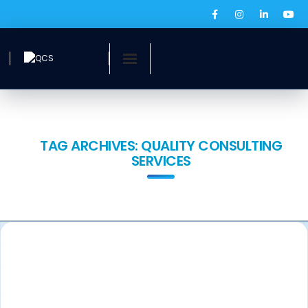
Inicio
¿Quiénes somos?
TAG ARCHIVES:
QUALITY CONSULTING
SERVICES
Servicios
Ofertas laborales
QCS Digital
Prensa
BOLSA DE EMPLEO