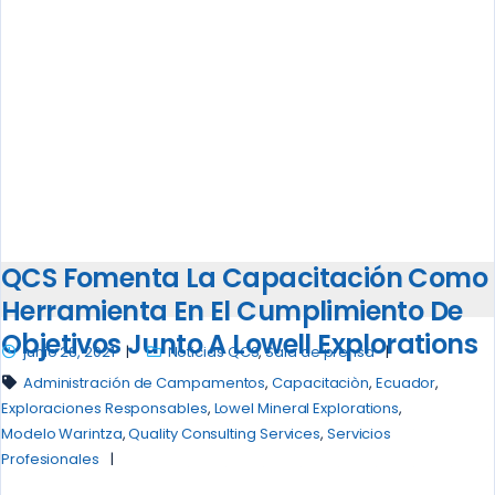
QCS Fomenta La Capacitación Como
Herramienta En El Cumplimiento De
Objetivos Junto A Lowell Explorations
junio 28, 2021
Noticias QCS
,
Sala de prensa
Administración de Campamentos
,
Capacitaciòn
,
Ecuador
,
Exploraciones Responsables
,
Lowel Mineral Explorations
,
Modelo Warintza
,
Quality Consulting Services
,
Servicios
Profesionales