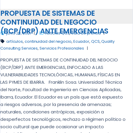
PROPUESTA DE SISTEMAS DE
CONTINUIDAD DEL NEGOCIO
(BCP/DRP) ANTE EMERGENCIAS
junio 28, 2021
Noticias QCS
,
Sala de prensa
artículos
,
continuidad del negocio
,
Ecuador
,
QCS
,
Quality
Consulting Services
,
Servicios Profesionales
PROPUESTA DE SISTEMAS DE CONTINUIDAD DEL NEGOCIO
(BCP/DRP) ANTE EMERGENCIAS, ENFOCADO A LAS
VULNERABILIDADES TECNOLÓGICAS, HUMANAS, FÍSICAS EN
LAS PYMES DE IBARRA. Franklin Sosa. Universidad Técnica
del Norte, Facultad de Ingeniería en Ciencias Aplicadas,
Ibarra, Ecuador. El Ecuador es un país que está expuesto
a riesgos adversos, por la presencia de amenazas;
naturales, condiciones antrópicas, exposición a
desperfectos tecnológicos, rechazo a régimen político o
socio cultural que puede ocasionar un impacto