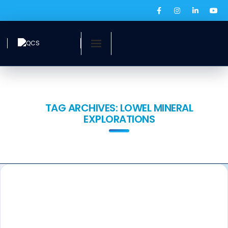
Inicio
¿Quiénes somos?
TAG ARCHIVES:
LOWEL MINERAL
EXPLORATIONS
Servicios
Ofertas laborales
QCS Digital
Prensa
BOLSA DE EMPLEO