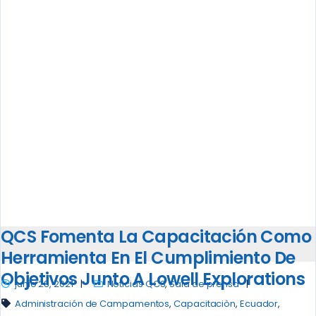
QCS Fomenta La Capacitación Como
Herramienta En El Cumplimiento De
Objetivos Junto A Lowell Explorations
junio 28, 2021
Noticias QCS
,
Sala de prensa
Administración de Campamentos
,
Capacitaciòn
,
Ecuador
,