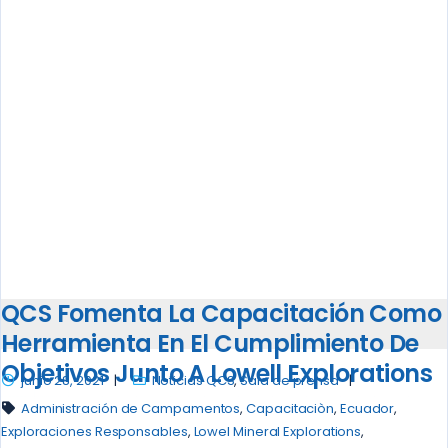
QCS Fomenta La Capacitación Como
Herramienta En El Cumplimiento De
Objetivos Junto A Lowell Explorations
junio 28, 2021
Noticias QCS
,
Sala de prensa
Administración de Campamentos
,
Capacitaciòn
,
Ecuador
,
Exploraciones Responsables
,
Lowel Mineral Explorations
,