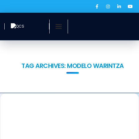
Inicio
¿Quiénes somos?
TAG ARCHIVES:
MODELO WARINTZA
Servicios
Ofertas laborales
QCS Digital
Prensa
BOLSA DE EMPLEO