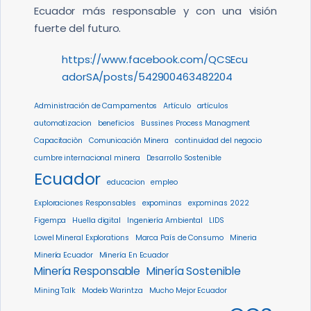
Ecuador más responsable y con una visión
fuerte del futuro.
https://www.facebook.com/QCSEcu
adorSA/posts/542900463482204
Administración de Campamentos
Artículo
artículos
automatizacion
beneficios
Bussines Process Managment
Capacitaciòn
Comunicación Minera
continuidad del negocio
cumbre internacional minera
Desarrollo Sostenible
Ecuador
educacion
empleo
Exploraciones Responsables
expominas
expominas 2022
Figempa
Huella digital
Ingeniería Ambiental
LIDS
Lowel Mineral Explorations
Marca País de Consumo
Mineria
Minería Ecuador
Minería En Ecuador
Minería Responsable
Minería Sostenible
Mining Talk
Modelo Warintza
Mucho Mejor Ecuador