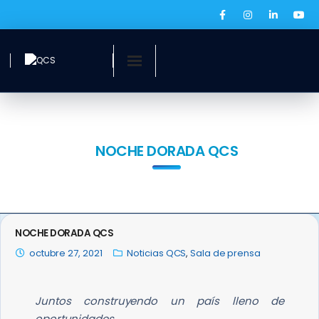
Inicio
¿Quiénes somos?
NOCHE DORADA QCS
Servicios
Ofertas laborales
NOCHE DORADA QCS
QCS Digital
octubre 27, 2021
Noticias QCS
,
Sala de prensa
Prensa
Juntos construyendo un país lleno de
BOLSA DE EMPLEO
oportunidades